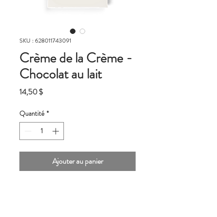
SKU : 628011743091
Crème de la Crème -
Chocolat au lait
Prix
14,50 $
Quantité
*
Ajouter au panier
Inspiré d'un chocolat au lait classique
mais fabriqué avec des ingrédients nobles,
comme la tradition le veut chez Qantu.