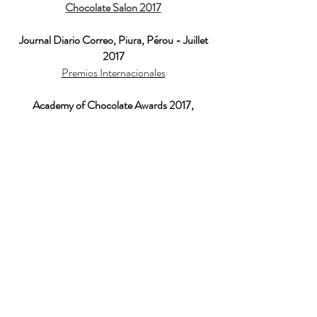
Chocolate Salon 2017
Journal Diario Correo, Piura, Pérou - Juillet
2017
Premios Internacionales
Academy of Chocolate Awards 2017,
Londres, Angleterre
Résultats
Academy of Chocolate Awards 2017,
Londres, Angleterre
Best international newcomer 2017
International Chocolate Awards 2017,
Toronto, Canada
Résultats
Conditions de vente et livraison
Politique de Confidentialité