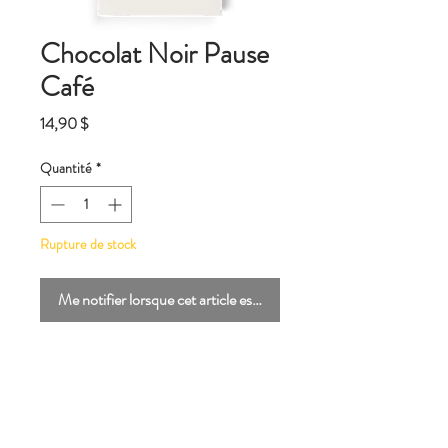
Chocolat Noir Pause
Café
Prix
14,90 $
Quantité
*
Rupture de stock
Me notifier lorsque cet article est disponible
Prenez une pause et venez explorer le
centre du Pérou. Nous avons extrait la
quintessence du cacao "criollo de
montagne" de Pangoa pour la marier à un