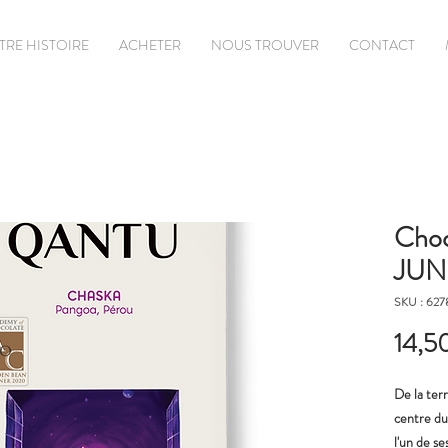
TRE HISTOIRE
ACHETER
NOUS TROUVER
CONTACT
Choc
JUN
SKU : 62
14,5
De la ter
centre du
l'un de s