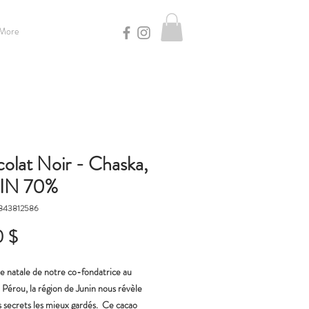
More
olat Noir - Chaska,
IN 70%
7843812586
Prix
0 $
re natale de notre co-fondatrice au
 Pérou, la région de Junin nous révèle
es secrets les mieux gardés. Ce cacao