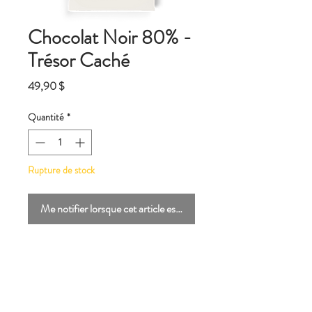
Chocolat Noir 80% -
Trésor Caché
Prix
49,90 $
Quantité
*
Rupture de stock
Me notifier lorsque cet article est disponible
Chez Qantu, nous avons une obsession,
celle de vous émouvoir à travers nos
tablettes. Réalisé à partir de fèves rares qui
ont volé nos coeurs, Trésor Caché