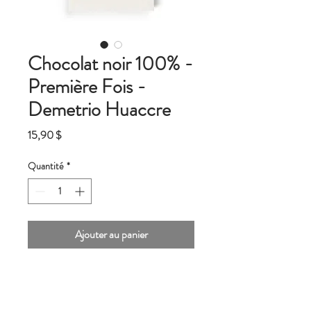
Chocolat noir 100% -
Première Fois -
Demetrio Huaccre
Prix
15,90 $
Quantité
*
Ajouter au panier
Ce petit lot de cacao nous a fait soupirer et
réaliser que notre quête pour la
découverte de toutes les subtilités des